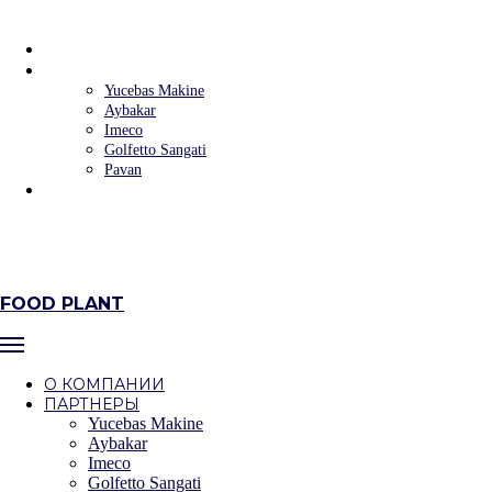
FOOD PLANT
О КОМПАНИИ
ПАРТНЕРЫ
Yucebas Makine
Aybakar
Imeco
Golfetto Sangati
Pavan
КОНТАКТЫ
+7 (383) 223‒58‒32
+7 (383) 235‒90‒09
г. Новосибирск, ул.Фабричная, 4 оф.302/6
FOOD PLANT
О КОМПАНИИ
ПАРТНЕРЫ
Yucebas Makine
Aybakar
Imeco
Golfetto Sangati