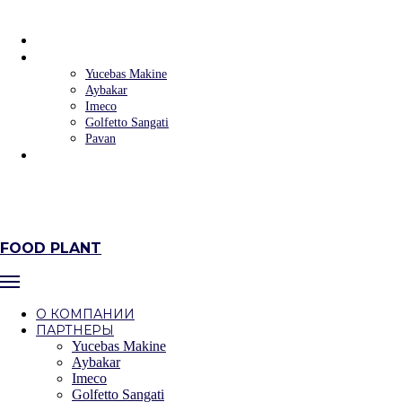
FOOD PLANT
О КОМПАНИИ
ПАРТНЕРЫ
Yucebas Makine
Aybakar
Imeco
Golfetto Sangati
Pavan
КОНТАКТЫ
+7 (383) 223‒58‒32
+7 (383) 235‒90‒09
г. Новосибирск, ул.Фабричная, 4 оф.302/6
FOOD PLANT
О КОМПАНИИ
ПАРТНЕРЫ
Yucebas Makine
Aybakar
Imeco
Golfetto Sangati