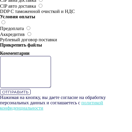
CIP авиа доставка
CIP авто доставка
DDP С таможенной очисткой и НДС
Условия оплаты
Предоплата
Аккредитив
Рублевый договор поставки
Прикрепить файлы
Комментарии
СВЯЗАТЬСЯ С НАМИ
ООО «Фуд Плант Консалтинг
Новосибирск»
+7 (383) 223‒58‒32
+7 (383) 235‒90‒09
YM54@mail.ru
ОТПРАВИТЬ
Нажимая на кнопку, вы даете согласие на обработку
ОФИС
персональных данных и соглашаетесь c
политикой
Пн-Пт: 09:00-18:00
конфиденциальности
г. Новосибирск,
ул. Фабричная, д.4, оф. 302/6
КОНТАКТЫ