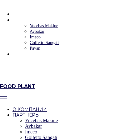
FOOD PLANT
О КОМПАНИИ
ПАРТНЕРЫ
Yucebas Makine
Aybakar
Imeco
Golfetto Sangati
Pavan
КОНТАКТЫ
+7 (383) 223‒58‒32
+7 (383) 235‒90‒09
г. Новосибирск, ул.Фабричная, 4 оф.302/6
FOOD PLANT
О КОМПАНИИ
ПАРТНЕРЫ
Yucebas Makine
Aybakar
Imeco
Golfetto Sangati