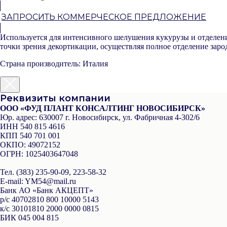
ЗАПРОСИТЬ КОММЕРЧЕСКОЕ ПРЕДЛОЖЕНИЕ
Используется для интенсивного шелушения кукурузы и отделения
точки зрения декортикации, осуществляя полное отделение зар
Страна производитель: Италия
Реквизиты компании
ООО «ФУД ПЛАНТ КОНСАЛТИНГ НОВОСИБИРСК»
Юр. адрес:
630007 г. Новосибирск, ул. Фабричная 4-302/6
ИНН
540 815 4616
КПП
540 701 001
ОКПО:
49072152
ОГРН:
1025403647048
Тел.
(383) 235-90-09, 223-58-32
Е-mail
: YM54@mail.ru
Банк
АО «Банк АКЦЕПТ»
р/с
40702810 800 10000 5143
к/с
30101810 2000 0000 0815
БИК
045 004 815