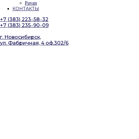
Pavan
КОНТАКТЫ
+7 (383) 223‒58‒32
+7 (383) 235‒90‒09
г. Новосибирск,
ул. Фабричная, 4 оф.302/6