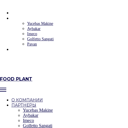
FOOD PLANT
О КОМПАНИИ
ПАРТНЕРЫ
Yucebas Makine
Aybakar
Imeco
Golfetto Sangati
Pavan
КОНТАКТЫ
+7 (383) 223‒58‒32
+7 (383) 235‒90‒09
г. Новосибирск, ул.Фабричная, 4 оф.302/6
FOOD PLANT
О КОМПАНИИ
ПАРТНЕРЫ
Yucebas Makine
Aybakar
Imeco
Golfetto Sangati