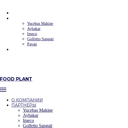
FOOD PLANT
О КОМПАНИИ
ПАРТНЕРЫ
Yucebas Makine
Aybakar
Imeco
Golfetto Sangati
Pavan
КОНТАКТЫ
+7 (383) 223‒58‒32
+7 (383) 235‒90‒09
г. Новосибирск, ул.Фабричная, 4 оф.302/6
FOOD PLANT
О КОМПАНИИ
ПАРТНЕРЫ
Yucebas Makine
Aybakar
Imeco
Golfetto Sangati