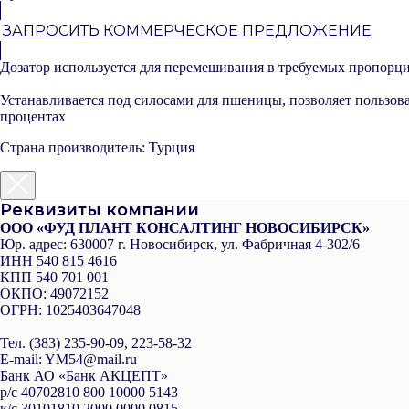
ЗАПРОСИТЬ КОММЕРЧЕСКОЕ ПРЕДЛОЖЕНИЕ
Дозатор используется для перемешивания в требуемых пропорци
Устанавливается под силосами для пшеницы, позволяет пользова
процентах
Страна производитель: Турция
Реквизиты компании
ООО «ФУД ПЛАНТ КОНСАЛТИНГ НОВОСИБИРСК»
Юр. адрес:
630007 г. Новосибирск, ул. Фабричная 4-302/6
ИНН
540 815 4616
КПП
540 701 001
ОКПО:
49072152
ОГРН:
1025403647048
Тел.
(383) 235-90-09, 223-58-32
Е-mail
: YM54@mail.ru
Банк
АО «Банк АКЦЕПТ»
р/с
40702810 800 10000 5143
к/с
30101810 2000 0000 0815