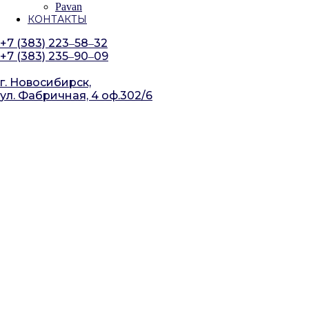
Pavan
КОНТАКТЫ
+7 (383) 223‒58‒32
+7 (383) 235‒90‒09
г. Новосибирск,
ул. Фабричная, 4 оф.302/6