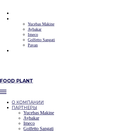
FOOD PLANT
О КОМПАНИИ
ПАРТНЕРЫ
Yucebas Makine
Aybakar
Imeco
Golfetto Sangati
Pavan
КОНТАКТЫ
+7 (383) 223‒58‒32
+7 (383) 235‒90‒09
г. Новосибирск, ул.Фабричная, 4 оф.302/6
FOOD PLANT
О КОМПАНИИ
ПАРТНЕРЫ
Yucebas Makine
Aybakar
Imeco
Golfetto Sangati