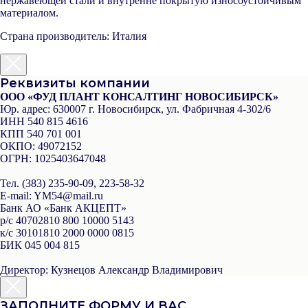
нержавеющей стали и внутренне покрытую износоустойчивым
материалом.
Страна производитель: Италия
Реквизиты компании
ООО «ФУД ПЛАНТ КОНСАЛТИНГ НОВОСИБИРСК»
Юр. адрес:
630007 г. Новосибирск, ул. Фабричная 4-302/6
ИНН
540 815 4616
КПП
540 701 001
ОКПО:
49072152
ОГРН:
1025403647048
Тел.
(383) 235-90-09, 223-58-32
Е-mail
: YM54@mail.ru
Банк
АО «Банк АКЦЕПТ»
р/с
40702810 800 10000 5143
к/с
30101810 2000 0000 0815
БИК
045 004 815
Директор:
Кузнецов Александр Владимирович
ЗАПОЛНИТЕ ФОРМУ И ВАС